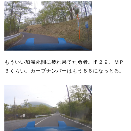
もういい加減死闘に疲れ果てた勇者。㏋２９、ＭＰ
３くらい。カーブナンバーはもう８６になっとる。