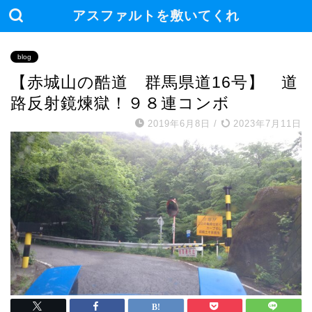
アスファルトを敷いてくれ
blog
【赤城山の酷道 群馬県道16号】 道
路反射鏡煉獄！９８連コンボ
2019年6月8日
/
2023年7月11日