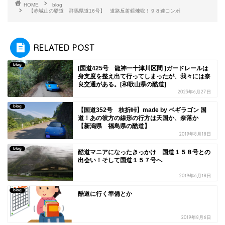
HOME
blog
【赤城山の酷道 群馬県道16号】 道路反射鏡煉獄！９８連コンボ
RELATED POST
blog
[国道425号 龍神ー十津川区間 ]ガードレールは
身支度を整え出て行ってしまったが、我々には奈
良交通がある。[和歌山県の酷道]
2023年6月27日
blog
【国道352号 枝折峠】made by ベギラゴン 国
道！あの彼方の線形の行方は天国か、奈落か
【新潟県 福島県の酷道】
2019年8月18日
blog
酷道マニアになったきっかけ 国道１５８号との
出会い！そして国道１５７号へ
2019年6月18日
blog
酷道に行く準備とか
2019年8月6日