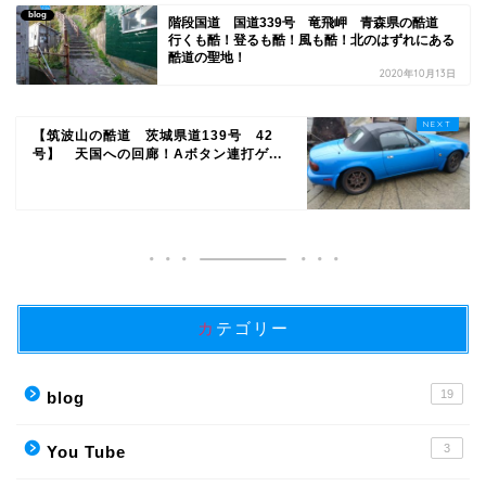
blog
階段国道 国道339号 竜飛岬 青森県の酷道
行くも酷！登るも酷！風も酷！北のはずれにある
酷道の聖地！
2020年10月13日
【筑波山の酷道 茨城県道139号 42
号】 天国への回廊！Aボタン連打ゲ...
カテゴリー
19
blog
3
You Tube