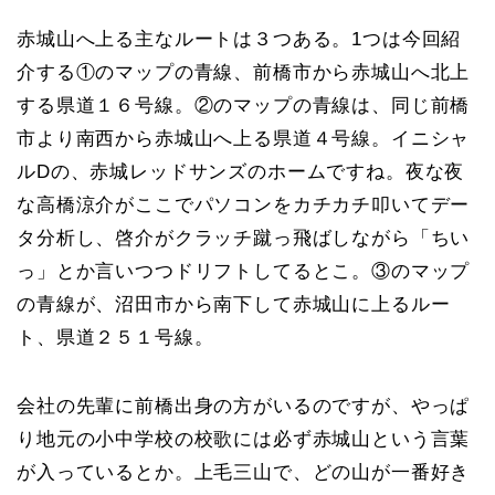
赤城山へ上る主なルートは３つある。1つは今回紹
介する①のマップの青線、前橋市から赤城山へ北上
する県道１６号線。②のマップの青線は、同じ前橋
市より南西から赤城山へ上る県道４号線。イニシャ
ルDの、赤城レッドサンズのホームですね。夜な夜
な高橋涼介がここでパソコンをカチカチ叩いてデー
タ分析し、啓介がクラッチ蹴っ飛ばしながら「ちい
っ」とか言いつつドリフトしてるとこ。③のマップ
の青線が、沼田市から南下して赤城山に上るルー
ト、県道２５１号線。
会社の先輩に前橋出身の方がいるのですが、やっぱ
り地元の小中学校の校歌には必ず赤城山という言葉
が入っているとか。上毛三山で、どの山が一番好き