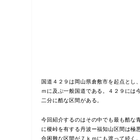
国道４２９は岡山県倉敷市を起点とし
ｍに及ぶ一般国道である。４２９には
二分に酷な区間がある。
今回紹介するのはその中でも最も酷な
に榎峠を有する丹波ー福知山区間は極
合困難な区間が７ｋｍにも渡って続く