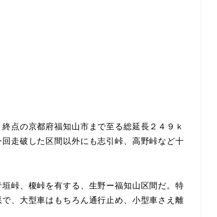
、終点の京都府福知山市まで至る総延長２４９ｋ
今回走破した区間以外にも志引峠、高野峠など十
青垣峠、榎峠を有する、生野ー福知山区間だ。特
悪で、大型車はもちろん通行止め、小型車さえ離
。